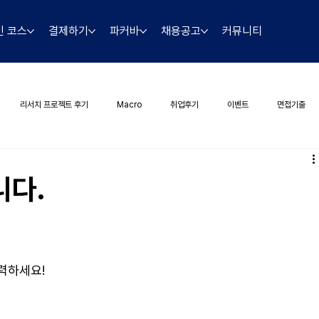
인 코스
결제하기
파커바
채용공고
커뮤니티
리서치 프로젝트 후기
Macro
취업후기
이벤트
면접기출
니다.
력하세요!