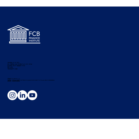
[기타] 포항공과대학교 기금운용부문, 재무회계
부문 직원 채용 ~8/5 (경력)
사업자번호: 107-19-79173 ·
주소: 서울특별시 강남구 테헤란로 70길 12, 402-J823호 ·
통신판매업: 제2015-서울영등포-1572호 ·
대표: 이혁재 ·
개인정보관리자: 노정균 ·
고객문의: info
@fcbfi.org
·
이용약관
·
개인정보취급방침
COPYRIGHT(C)2025 FCBTS INSTITUTE. ALL RIGHTS RESERVED.