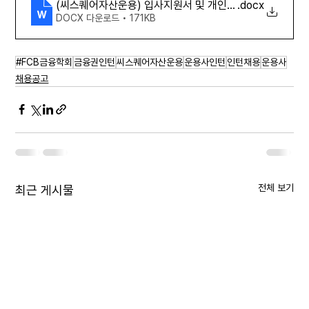
(씨스퀘어자산운용) 입사지원서 및 개인정보 수집 및 이용 동
.docx
DOCX 다운로드 • 171KB
#FCB금융학회
금융권인턴
씨스퀘어자산운용
운용사인턴
인턴채용
운용사
채용공고
전체 보기
최근 게시물