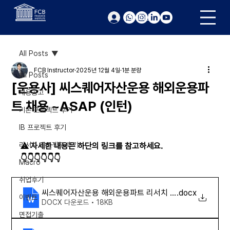
로그인
All Posts
FCB Instructor
2025년 12월 4일
1분 분량
All Posts
[운용사] 씨스퀘어자산운용 해외운용파
채용공고
트 채용 ~ASAP (인턴)
기본 프로젝트 후기
IB 프로젝트 후기
리서치 프로젝트 후기
⚠️ 자세한 내용은 하단의 링크를 참고하세요. 
👇👇👇👇👇👇
Macro
취업후기
씨스퀘어자산운용 해외운용파트 리서치 인턴
.docx
이벤트
DOCX 다운로드 • 18KB
면접기출