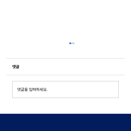
댓글
댓글을 입력하세요.
[기타] 포항공과대학교 기금운용부문, 재무회계
부문 직원 채용 ~8/5 (경력)