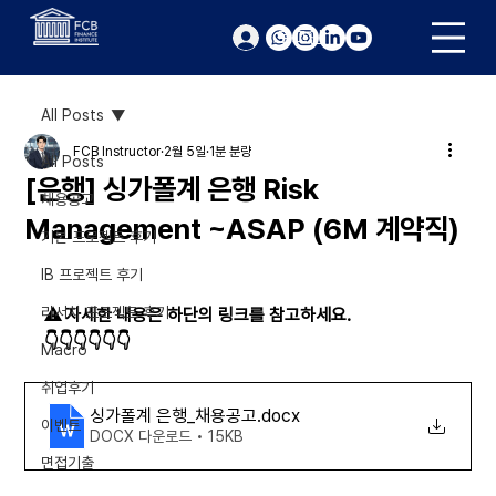
로그인
All Posts
FCB Instructor
2월 5일
1분 분량
All Posts
[은행] 싱가폴계 은행 Risk
채용공고
Management ~ASAP (6M 계약직)
기본 프로젝트 후기
IB 프로젝트 후기
리서치 프로젝트 후기
⚠️ 자세한 내용은 하단의 링크를 참고하세요. 
👇👇👇👇👇👇
Macro
취업후기
싱가폴계 은행_채용공고
.docx
이벤트
DOCX 다운로드 • 15KB
면접기출