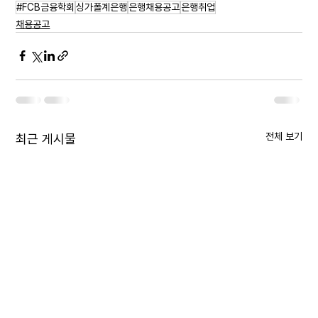
#FCB금융학회
싱가폴계은행
은행채용공고
은행취업
채용공고
전체 보기
최근 게시물