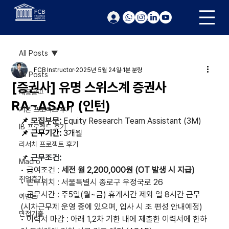
로그인
All Posts
FCB Instructor
2025년 5월 24일
1분 분량
All Posts
[증권사] 유명 스위스계 증권사
채용공고
RA~ASAP (인턴)
기본 프로젝트 후기
📌 
모집부문:
 Equity Research Team Assistant (3M)
IB 프로젝트 후기
📌 근무기간:
 3개월
리서치 프로젝트 후기
📌
근무조건:
Macro
•
 급
여조건 : 
세전 월 2,200,000원 (OT 발생 시 지급)
취업후기
•
근무위치 : 서울특별시 종로구 우정국로 26
•
근무시간 : 주5일(월~금) 휴게시간 제외 일 8시간 근무 
이벤트
(시차근무제 운영 중에 있으며, 입사 시 조 편성 안내예정)
면접기출
•
이력서 마감 : 아래 1,2차 기한 내에 제출한 이력서에 한하