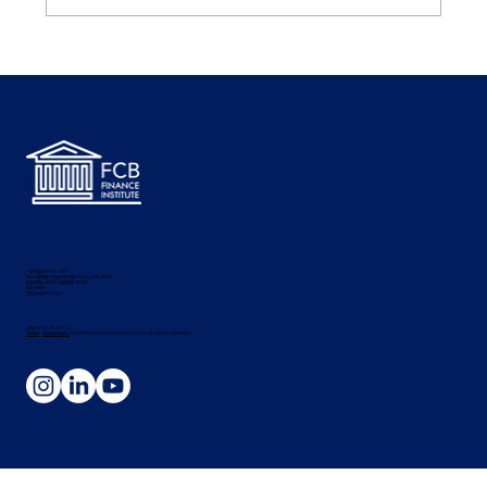
[기타] 포항공과대학교 기금운용부문, 재무회계
부문 직원 채용 ~8/5 (경력)
사업자번호: 107-19-79173 ·
주소: 서울특별시 강남구 테헤란로 70길 12, 402-J823호 ·
통신판매업: 제2015-서울영등포-1572호 ·
대표: 이혁재 ·
개인정보관리자: 노정균 ·
고객문의: info
@fcbfi.org
·
이용약관
·
개인정보취급방침
COPYRIGHT(C)2025 FCBTS INSTITUTE. ALL RIGHTS RESERVED.