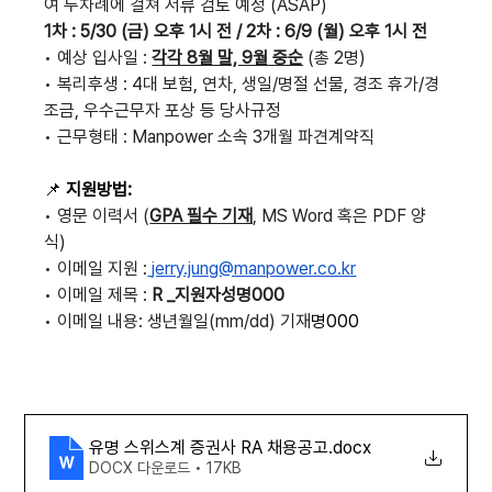
여 두차례에 걸쳐 서류 검토 예정 (ASAP)
1차 : 5/30 (금) 오후 1시 전 / 2차 : 6/9 (월) 오후 1시 전
•
예상 입사일 : 
각각 8월 말, 9월 중순
 (총 2명)
•
복리후생 : 4대 보험, 연차, 생일/명절 선물, 경조 휴가/경
조금, 우수근무자 포상 등 당사규정
•
근무형태 : Manpower 소속 3개월 파견계약직
📌 
지원방법:
• 
영문 이력서 (
GPA 필수 기재
, MS Word 혹은 PDF 양
식)
• 
이메일 지원 :
jerry.jung@manpower.co.kr
• 
이메일 제목 : 
R _지원자성명000
• 
이메일 내용: 생년월일(mm/dd) 기재
명000
유명 스위스계 증권사 RA 채용공고
.docx
DOCX 다운로드 • 17KB