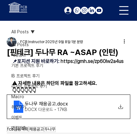
로그인
All Posts
FCB Instructor
2025년 9월 8일
1분 분량
All Posts
[핀테크] 두나무 RA ~ASAP (인턴)
채용공고
📌
포지션 지원 바로하기: 
https://grnh.se/zp60lw2a4us
기본 프로젝트 후기
IB 프로젝트 후기
⚠️ 자세한 내용은 하단의 파일을 참고하세요. 
리서치 프로젝트 후기
👇👇👇👇👇👇
Macro
두나무 채용공고
.docx
취업후기
DOCX 다운로드 • 17KB
이벤트
면접기출
fcb금융학회
채용공고
두나무