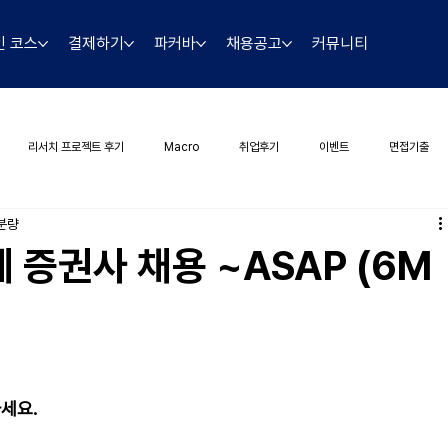
인 코스
결제하기
파커바
채용공고
커뮤니티
리서치 프로젝트 후기
Macro
취업후기
이벤트
면접기출
 분량
계 증권사 채용 ~ASAP (6M
세요. 