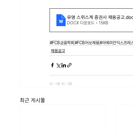
유명 스위스계 증권사 채용공고
.do
DOCX 다운로드 • 15KB
#FCB금융학회
#FCB어쏘채용
#아메리칸익스프레
채용공고
최근 게시물