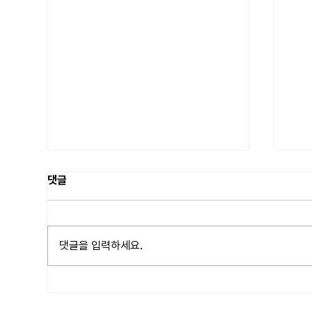
댓글
댓글을 입력하세요.
[증권사] 유명 스위스계 증권사
[기
Equity Research 채용
부문