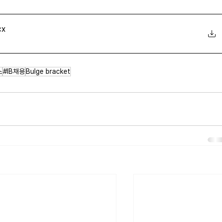
cx
스
#IB채용
Bulge bracket